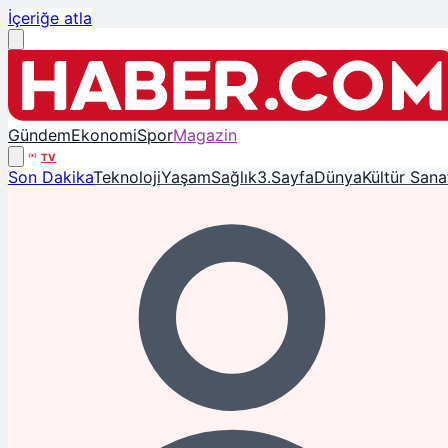
İçeriğe atla
Gündem
Ekonomi
Spor
Magazin
TV
Son Dakika
Teknoloji
Yaşam
Sağlık
3.Sayfa
Dünya
Kültür Sana