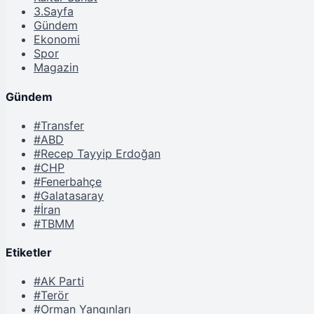
3.Sayfa
Gündem
Ekonomi
Spor
Magazin
Gündem
#Transfer
#ABD
#Recep Tayyip Erdoğan
#CHP
#Fenerbahçe
#Galatasaray
#İran
#TBMM
Etiketler
#AK Parti
#Terör
#Orman Yangınları