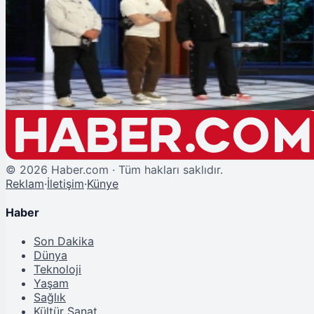
Şu An Okunan
MasterChef Eleme Adayı Kim Oldu 11 Aralık 2024? İşte Potadaki İsimler
©
2026
Haber.com · Tüm hakları saklıdır.
Reklam
·
İletişim
·
Künye
Haber
Son Dakika
Dünya
Teknoloji
Yaşam
Sağlık
Kültür Sanat