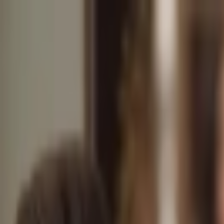
İçeriğe atla
Gündem
Ekonomi
Spor
Magazin
TV
Son Dakika
Teknoloji
Yaşam
Sağlık
3.Sayfa
Dünya
Kültür Sana