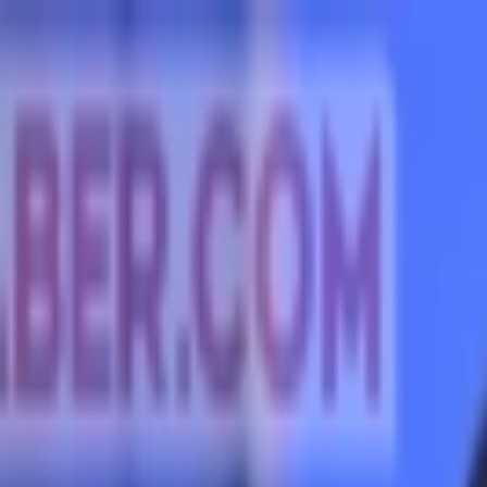
İçeriğe atla
Gündem
Ekonomi
Spor
Magazin
TV
Son Dakika
Teknoloji
Yaşam
Sağlık
3.Sayfa
Dünya
Kültür Sana