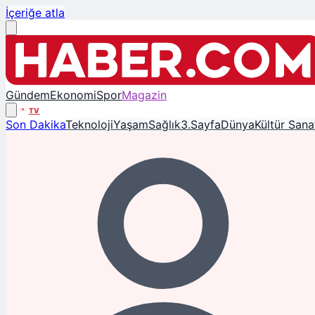
İçeriğe atla
Gündem
Ekonomi
Spor
Magazin
TV
Son Dakika
Teknoloji
Yaşam
Sağlık
3.Sayfa
Dünya
Kültür Sana