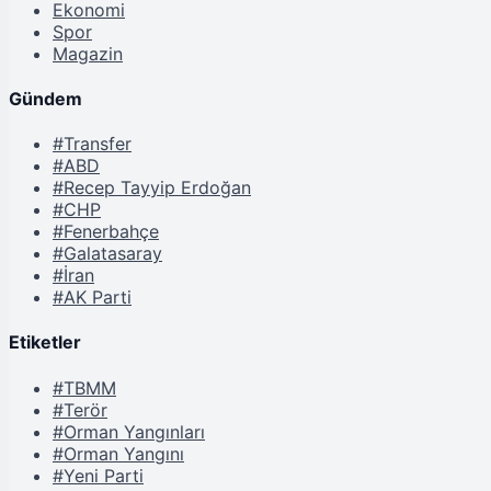
Ekonomi
Spor
Magazin
Gündem
#Transfer
#ABD
#Recep Tayyip Erdoğan
#CHP
#Fenerbahçe
#Galatasaray
#İran
#AK Parti
Etiketler
#TBMM
#Terör
#Orman Yangınları
#Orman Yangını
#Yeni Parti