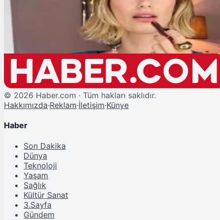
Hazal Kaya Doğum Gününü 'Haklıyım' Konseptli Bir Partiyle Kutladı
©
2026
Haber.com · Tüm hakları saklıdır.
Hakkımızda
·
Reklam
·
İletişim
·
Künye
Haber
Son Dakika
Dünya
Teknoloji
Yaşam
Sağlık
Kültür Sanat
3.Sayfa
Gündem