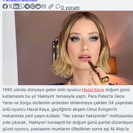
0
yorum
1990 yılında dünyaya gelen ünlü oyuncu
Hazal Kaya
doğum günü
kutlamasını bu yıl ‘Haklıyım’ temasıyla yaptı. Pera Palas’ta Gece
Yarısı ve Sorgu dizilerinin ardından dinlenmeye çekilen 34 yaşındak
ünlü oyuncu Hazal Kaya, geçtiğimiz akşam Umut Evirgen'in
mekanında yeni yaşını kutladı. "Her zaman haklıyımdır" mottosund
yola çıkarak, 'Haklıyım' konseptli bir doğum günü partisi düzenleye
güzel oyuncu, pastasının mumlarını üfledikten sonra eşi Ali Atay'la