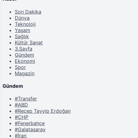
Son Dakika
Dünya
Teknoloji
Yaşam
Sağlık
Kültür Sanat
3.Sayfa
Gündem
Ekonomi
Spor
Magazin
Gündem
#Transfer
#ABD
#Recep Tayyip Erdoğan
#CHP
#Fenerbahçe
#Galatasaray
#İran