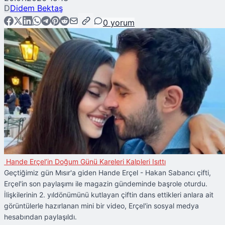
D
Didem Bektaş
0
yorum
Hande Erçel’in Doğum Günü Kareleri Kalpleri Isıttı
Geçtiğimiz gün Mısır'a giden Hande Erçel - Hakan Sabancı çifti,
Erçel'in son paylaşımı ile magazin gündeminde başrole oturdu.
İlişkilerinin 2. yıldönümünü kutlayan çiftin dans ettikleri anlara ait
görüntülerle hazırlanan mini bir video, Erçel'in sosyal medya
hesabından paylaşıldı.