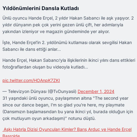
Yıldönümlerini Dansla Kutladı
Ünlü oyuncu Hande Erçel, 2 yıldır Hakan Sabancı ile aşk yaşıyor. 2
yıldır dünyanın pek çok yerini gezen ünlü çift, her adımlarıyla
yakından izleniyor ve magazin gündeminde yer alıyor.
İşte, Hande Erçel'in 2. yıldönümü kutlaması olarak sevgilisi Hakan
Sabancı ile dans ettiği anlar...
Hande Erçel, Hakan Sabancı'yla ilişkilerinin ikinci yılını dans ettikleri
fotoğraflardan oluşan bu videoyla kutladı...
pic.twitter.com/HOAnpK7ZKI
— Televizyon Dünyası (@TvDunyasii)
December 1, 2024
31 yaşındaki ünlü oyuncu, paylaşımının altına "The second year
since our dance began, I'm so glad you're here, my playmate
(Dansımızın başlamasından bu yana ikinci yıl, burada olduğun için
çok mutluyum oyun arkadaşım)" notunu düştü.
Aşkı Hatırla Dizisi Oyuncuları Kimler? Barış Arduç ve Hande Erçel
Başrolde…