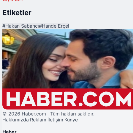
Etiketler
#
Hakan Sabancı
#
Hande Erçel
Şu An Okunan
Hande Erçel, Hakan Sabancı’yla 2. Yıldönümlerini ‘Dans’ Videosuyla Kutlad
©
2026
Haber.com · Tüm hakları saklıdır.
Hakkımızda
·
Reklam
·
İletişim
·
Künye
Haber