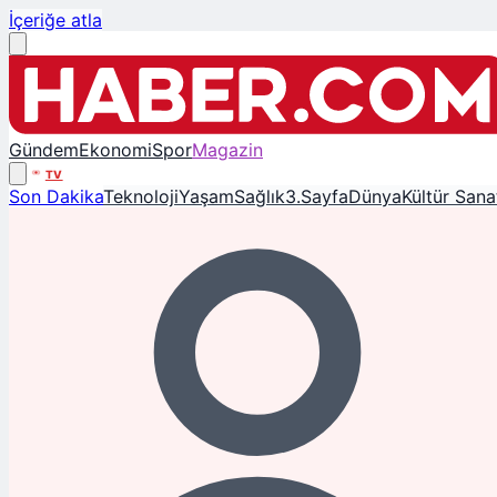
İçeriğe atla
Gündem
Ekonomi
Spor
Magazin
TV
Son Dakika
Teknoloji
Yaşam
Sağlık
3.Sayfa
Dünya
Kültür Sana