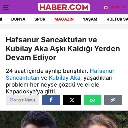
CANLI TV
I
DÜNYA
SPOR
MAGAZIN
YAŞAM
KÜLTÜR S
Hafsanur Sancaktutan ve
Kubilay Aka Aşkı Kaldığı Yerden
Devam Ediyor
24 saat içinde ayrılıp barıştılar.
Hafsanur
Sancaktutan
ve
Kubilay Aka
, yaşadıkları
problem her neyse çözdü ve el ele
Kapadokya'ya gitti.