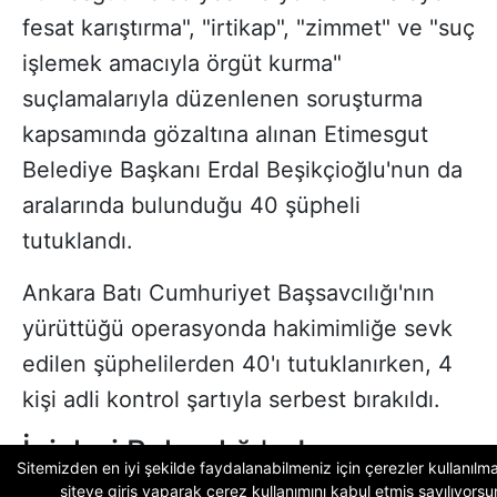
fesat karıştırma", "irtikap", "zimmet" ve "suç
işlemek amacıyla örgüt kurma"
suçlamalarıyla düzenlenen soruşturma
kapsamında gözaltına alınan Etimesgut
Belediye Başkanı Erdal Beşikçioğlu'nun da
aralarında bulunduğu 40 şüpheli
tutuklandı.
Ankara Batı Cumhuriyet Başsavcılığı'nın
yürüttüğü operasyonda hakimimliğe sevk
edilen şüphelilerden 40'ı tutuklanırken, 4
kişi adli kontrol şartıyla serbest bırakıldı.
İçişleri Bakanlığı'ndan
Sitemizden en iyi şekilde faydalanabilmeniz için çerezler kullanılma
Görevden Uzaklaştırma Kararı
siteye giriş yaparak
çerez kullanımını
kabul etmiş sayılıyorsu