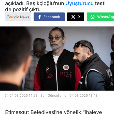
açıkladı. Beşikçioğlu'nun
Uyuşturucu
testi
de pozitif çıktı.
Facebook
X
WhatsAp
04.08.2026 14:53 | Son Güncelleme : 04.08.2026 18:48
Etimesgut Belediyesi'ne yönelik "ihaleye