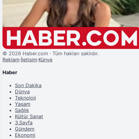
Demet Özdemir İspanya’yı Fethetti: Erkenci Kuş ve Doğduğun Ev
Kaderindir Dizileri Rekor Kırdı
©
2026
Haber.com · Tüm hakları saklıdır.
Reklam
·
İletişim
·
Künye
Haber
Son Dakika
Dünya
Teknoloji
Yaşam
Sağlık
Kültür Sanat
3.Sayfa
Gündem
Ekonomi