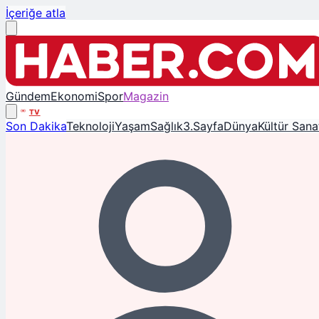
İçeriğe atla
Gündem
Ekonomi
Spor
Magazin
TV
Son Dakika
Teknoloji
Yaşam
Sağlık
3.Sayfa
Dünya
Kültür Sana