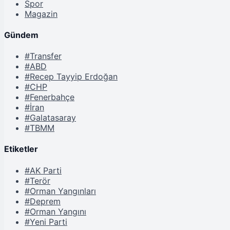
Spor
Magazin
Gündem
#Transfer
#ABD
#Recep Tayyip Erdoğan
#CHP
#Fenerbahçe
#İran
#Galatasaray
#TBMM
Etiketler
#AK Parti
#Terör
#Orman Yangınları
#Deprem
#Orman Yangını
#Yeni Parti