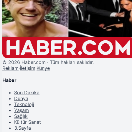
David Beckham ve Pek Çok Ünlü İsmin Yakın Koruması Ölü Bulundu:
Ardında Bıraktığı Veda Notu Şoke Etti!
©
2026
Haber.com · Tüm hakları saklıdır.
Reklam
·
İletişim
·
Künye
Haber
Son Dakika
Dünya
Teknoloji
Yaşam
Sağlık
Kültür Sanat
3.Sayfa