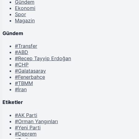
Gündem
Ekonomi
Spor
Magazin
Gündem
#Transfer
#ABD
#Recep Tayyip Erdoğan
#CHP
#Galatasaray
#Fenerbahçe
#TBMM
#İran
Etiketler
#AK Parti
#Orman Yangınları
#Yeni Parti
#Deprem