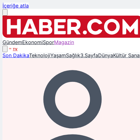
İçeriğe atla
Gündem
Ekonomi
Spor
Magazin
TV
Son Dakika
Teknoloji
Yaşam
Sağlık
3.Sayfa
Dünya
Kültür Sana