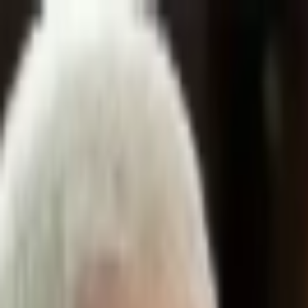
İçeriğe atla
Gündem
Ekonomi
Spor
Magazin
TV
Son Dakika
Teknoloji
Yaşam
Sağlık
3.Sayfa
Dünya
Kültür Sana