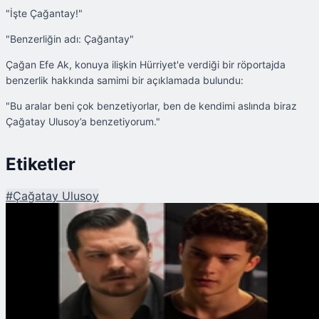
"İşte Çağantay!"
"Benzerliğin adı: Çağantay"
Çağan Efe Ak, konuya ilişkin Hürriyet'e verdiği bir röportajda
benzerlik hakkında samimi bir açıklamada bulundu:
"Bu aralar beni çok benzetiyorlar, ben de kendimi aslında biraz
Çağatay Ulusoy’a benzetiyorum."
Etiketler
#
Çağatay Ulusoy
Şu An Okunan
Çağan Efe Ak - Çağatay Ulusoy Benzerliği Dikkat Çekiyor! Meğer Daha
Önce İçerde'de Yolları Kesişmiş