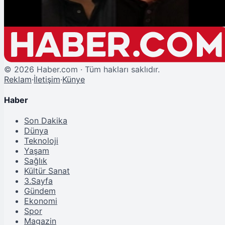
©
2026
Haber.com · Tüm hakları saklıdır.
Reklam
·
İletişim
·
Künye
Haber
Son Dakika
Dünya
Teknoloji
Yaşam
Sağlık
Kültür Sanat
3.Sayfa
Gündem
Ekonomi
Spor
Magazin