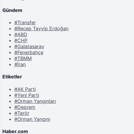
Gündem
#Transfer
#Recep Tayyip Erdoğan
#ABD
#CHP
#Galatasaray
#Fenerbahçe
#TBMM
#İran
Etiketler
#AK Parti
#Yeni Parti
#Orman Yangınları
#Deprem
#Terör
#Orman Yangını
Haber.com