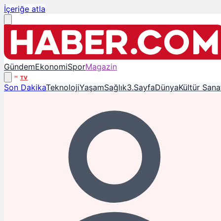
İçeriğe atla
Gündem
Ekonomi
Spor
Magazin
TV
Son Dakika
Teknoloji
Yaşam
Sağlık
3.Sayfa
Dünya
Kültür Sana