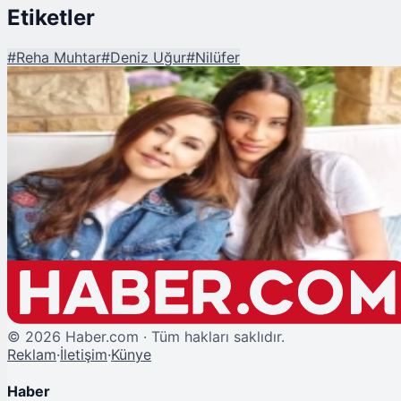
Etiketler
#
Reha Muhtar
#
Deniz Uğur
#
Nilüfer
Şu An Okunan
Ayşe Nazlı Yumlu Kimdir? Nilüfer ve Reha Muhtar'ın Evlat Edindiği Ayşe
Nazlı Neden Gündemde?
©
2026
Haber.com · Tüm hakları saklıdır.
Reklam
·
İletişim
·
Künye
Haber