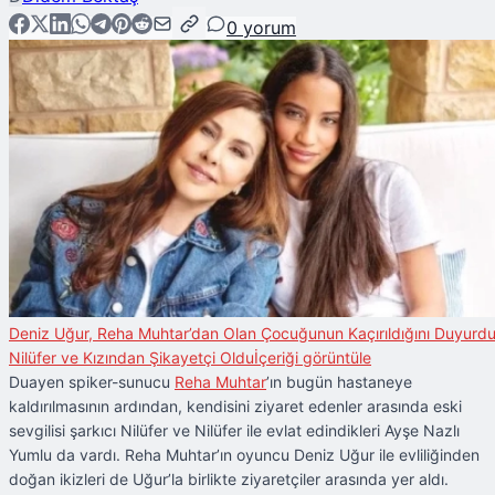
0
yorum
Deniz Uğur, Reha Muhtar’dan Olan Çocuğunun Kaçırıldığını Duyurdu
Nilüfer ve Kızından Şikayetçi Oldu
İçeriği görüntüle
Duayen spiker-sunucu
Reha Muhtar
’ın bugün hastaneye
kaldırılmasının ardından, kendisini ziyaret edenler arasında eski
sevgilisi şarkıcı Nilüfer ve Nilüfer ile evlat edindikleri Ayşe Nazlı
Yumlu da vardı. Reha Muhtar’ın oyuncu Deniz Uğur ile evliliğinden
doğan ikizleri de Uğur’la birlikte ziyaretçiler arasında yer aldı.