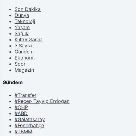
Son Dakika
Dünya
Teknoloji
Yaşam
Sağlık
Kültür Sanat
3.Sayfa
Gündem
Ekonomi
Spor
Magazin
Gündem
#Transfer
#Recep Tayyip Erdoğan
#CHP
#ABD
#Galatasaray
#Fenerbahçe
#TBMM