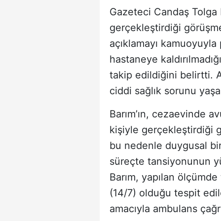
Gazeteci Candaş Tolga I
gerçekleştirdiği görüşme
açıklamayı kamuoyuyla p
hastaneye kaldırılmadığ
takip edildiğini belirtti
ciddi sağlık sorunu yaş
Barım’ın, cezaevinde av
kişiyle gerçekleştirdiği
bu nedenle duygusal bir
süreçte tansiyonunun yü
Barım, yapılan ölçümde
(14/7) olduğu tespit edi
amacıyla ambulans çağrı