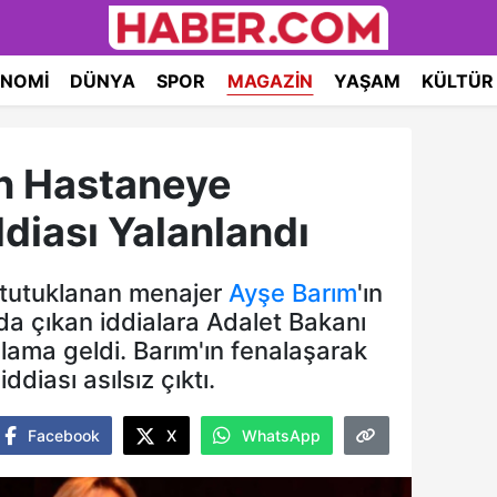
NOMI
DÜNYA
SPOR
MAGAZIN
YAŞAM
KÜLTÜR
ın Hastaneye
İddiası Yalanlandı
 tutuklanan menajer
Ayşe Barım
'ın
a çıkan iddialara Adalet Bakanı
nlama geldi. Barım'ın fenalaşarak
ddiası asılsız çıktı.
Facebook
X
WhatsApp