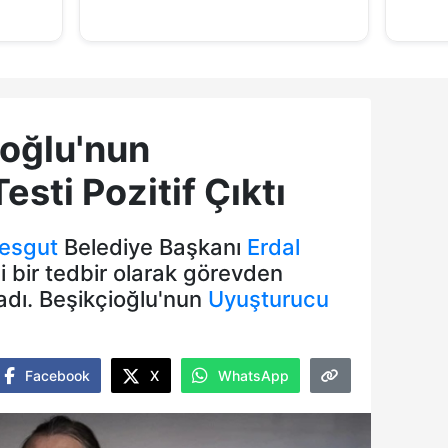
ioğlu'nun
sti Pozitif Çıktı
esgut
Belediye Başkanı
Erdal
i bir tedbir olarak görevden
kladı. Beşikçioğlu'nun
Uyuşturucu
Facebook
X
WhatsApp