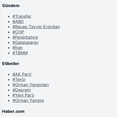
Gündem
#Transfer
#ABD
#Recep Tayyip Erdoğan
#CHP
#Fenerbahçe
#Galatasaray
#İran
#TBMM
Etiketler
#AK Parti
#Terör
#Orman Yangınları
#Deprem
#Yeni Parti
#Orman Yangını
Haber.com