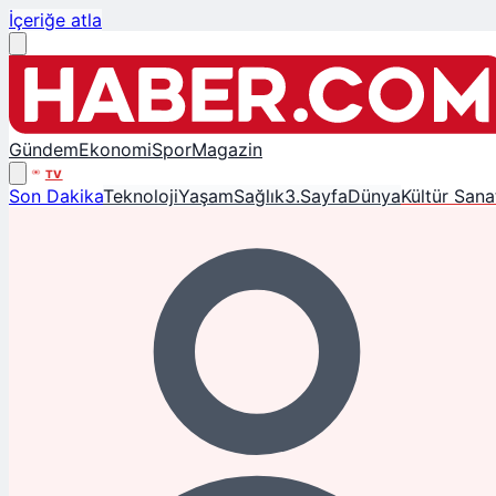
İçeriğe atla
Gündem
Ekonomi
Spor
Magazin
TV
Son Dakika
Teknoloji
Yaşam
Sağlık
3.Sayfa
Dünya
Kültür Sana