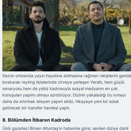
Sezon ortasında yayın hayatına atılmasına rağmen rakiplerini gerid
bırakarak reyting listelerinde zirveye yerleşen Yeraltı, hem güçlü
senaryosu hem de yıldız kadrosuyla sosyal medyanın en çok
konuşulan yapımı olmayı sürdürüyor. Dizinin yakaladığı bu ivmeyi
daha da artırmak isteyen yapım ekibi, hikayeye yeni bir soluk
getirecek bir transfer hamlesi yaptı.
8. Bölümden İtibaren Kadroda
Ünlü gazeteci Birsen Altuntaş'ın haberine göre; sevilen diziye dahil