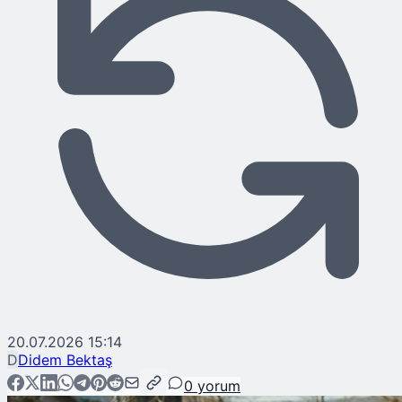
20.07.2026 15:14
D
Didem Bektaş
0
yorum