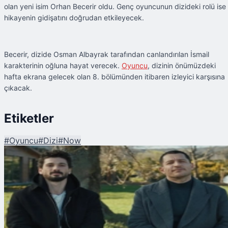
olan yeni isim Orhan Becerir oldu. Genç oyuncunun dizideki rolü ise
hikayenin gidişatını doğrudan etkileyecek.
Becerir, dizide Osman Albayrak tarafından canlandırılan İsmail
karakterinin oğluna hayat verecek.
Oyuncu
, dizinin önümüzdeki
hafta ekrana gelecek olan 8. bölümünden itibaren izleyici karşısına
çıkacak.
Etiketler
#
Oyuncu
#
Dizi
#
Now
Şu An Okunan
Yeraltı Dizisine Bomba Bir Transfer Daha!