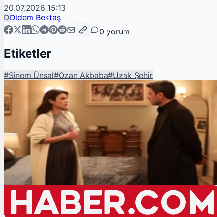
20.07.2026 15:13
D
Didem Bektaş
0
yorum
Etiketler
#
Sinem Ünsal
#
Ozan Akbaba
#
Uzak Şehir
Şu An Okunan
Uzak Şehir 19. Bölüm 2. Tanıtımı: Alya'nın Annesi Tüm Dengeleri
Değiştirecek