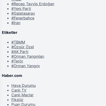
#Recep Tayyip Erdoğan
#Yeni Parti
#Galatasaray
#Fenerbahçe
#İran
Etiketler
#TBMM
#Özgür Özel
#AK Parti
#Orman Yangınları
#Terör
#Orman Yangını
Haber.com
Hava Durumu
Canlı TV
Canlı Maçlar
Fikstür
Puan Durumu