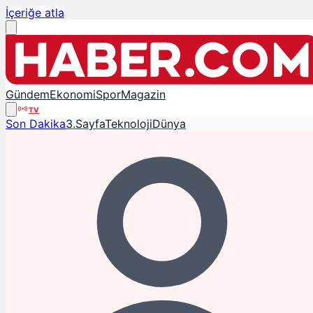
İçeriğe atla
Gündem
Ekonomi
Spor
Magazin
TV
Son Dakika
3.Sayfa
Teknoloji
Dünya