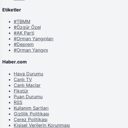
Etiketler
#TBMM
#Özgür Özel
#AK Parti
#Orman Yangınları
#Deprem
#Orman Yangını
Haber.com
Hava Durumu
Canlı TV
Canlı Maçlar
Fikstür
Puan Durumu
RSS
Kullanım Şartları
Gizlilik Politikası
Çerez Politikası
Kişisel Verilerin Korunması