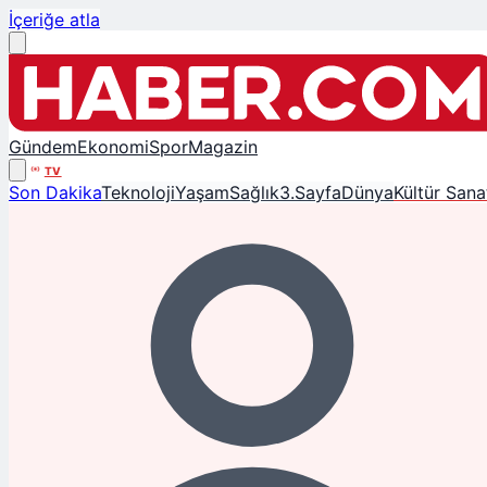
İçeriğe atla
Gündem
Ekonomi
Spor
Magazin
TV
Son Dakika
Teknoloji
Yaşam
Sağlık
3.Sayfa
Dünya
Kültür Sana