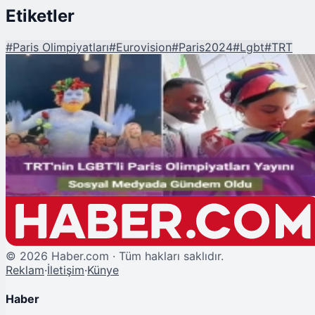
Etiketler
#
Paris Olimpiyatları
#
Eurovision
#
Paris2024
#
Lgbt
#
TRT
Şu An Okunan
TRT'nin LGBT'li Paris Olimpiyat Yayını Eleştirildi
©
2026
Haber.com · Tüm hakları saklıdır.
Reklam
·
İletişim
·
Künye
Haber