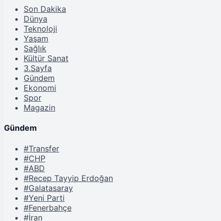
Son Dakika
Dünya
Teknoloji
Yaşam
Sağlık
Kültür Sanat
3.Sayfa
Gündem
Ekonomi
Spor
Magazin
Gündem
#Transfer
#CHP
#ABD
#Recep Tayyip Erdoğan
#Galatasaray
#Yeni Parti
#Fenerbahçe
#İran