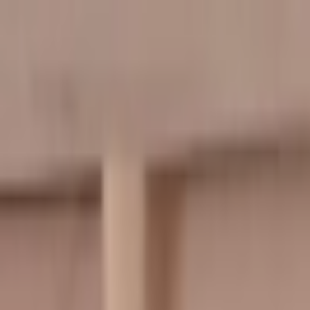
İçeriğe atla
Gündem
Ekonomi
Spor
Magazin
TV
Son Dakika
Teknoloji
Yaşam
Sağlık
3.Sayfa
Dünya
Kültür Sana