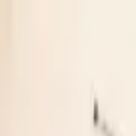
İçeriğe atla
Gündem
Ekonomi
Spor
Magazin
TV
Son Dakika
3.Sayfa
Teknoloji
Dünya