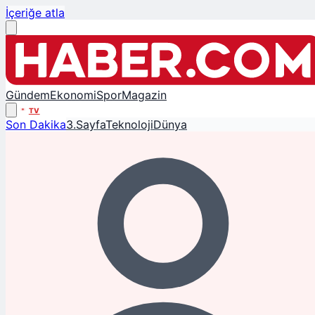
İçeriğe atla
Gündem
Ekonomi
Spor
Magazin
TV
Son Dakika
3.Sayfa
Teknoloji
Dünya