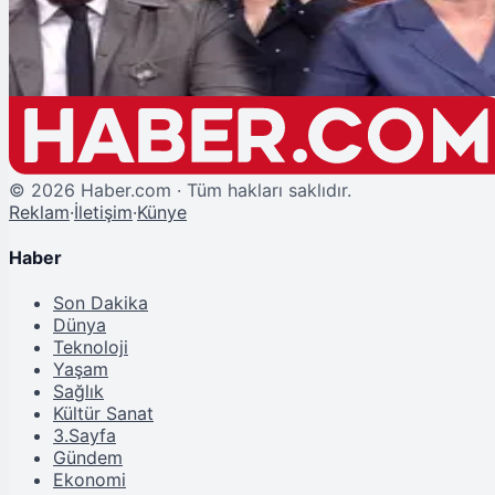
Password'da Bu Akşam Sibel Taşçıoğlu Rüzgarı Esecek
©
2026
Haber.com · Tüm hakları saklıdır.
Reklam
·
İletişim
·
Künye
Haber
Son Dakika
Dünya
Teknoloji
Yaşam
Sağlık
Kültür Sanat
3.Sayfa
Gündem
Ekonomi