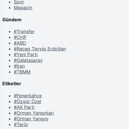
Spor
Magazin
Gündem
#Transfer
#CHP
#ABD
#Recep Tayyip Erdoğan
#Yeni Parti
#Galatasaray
#İran
#TBMM
Etiketler
#Fenerbahçe
#Özgür Özel
#AK Parti
#Orman Yangınları
#Orman Yangını
#Terör