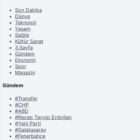
Son Dakika
Dünya
Teknoloji
Yaşam
Sağlık
Kültür Sanat
3.Sayfa
Gündem
Ekonomi
Spor
Magazin
Gündem
#Transfer
#CHP
#ABD
#Recep Tayyip Erdoğan
#Yeni Parti
#Galatasaray
#Fenerbahçe