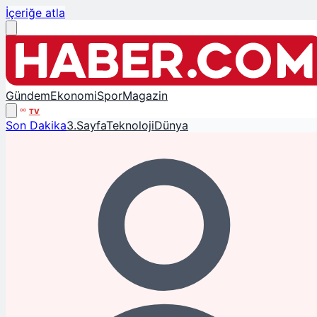
İçeriğe atla
Gündem
Ekonomi
Spor
Magazin
TV
Son Dakika
3.Sayfa
Teknoloji
Dünya