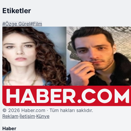
Etiketler
#
Özge Gürel
#
Film
Şu An Okunan
Özge Gürel ve Fatih Gühan'dan Film Projesi
©
2026
Haber.com · Tüm hakları saklıdır.
Reklam
·
İletişim
·
Künye
Haber