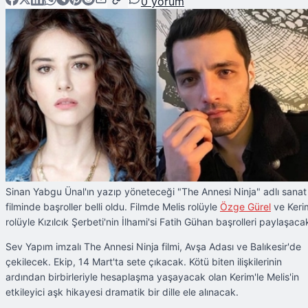
0
yorum
Sinan Yabgu Ünal'ın yazıp yöneteceği "The Annesi Ninja" adlı sanat
filminde başroller belli oldu. Filmde Melis rolüyle
Özge Gürel
ve Keri
rolüyle Kızılcık Şerbeti'nin İlhami'si Fatih Gühan başrolleri paylaşaca
Sev Yapım imzalı The Annesi Ninja filmi, Avşa Adası ve Balıkesir'de
çekilecek. Ekip, 14 Mart'ta sete çıkacak. Kötü biten ilişkilerinin
ardından birbirleriyle hesaplaşma yaşayacak olan Kerim'le Melis'in
etkileyici aşk hikayesi dramatik bir dille ele alınacak.