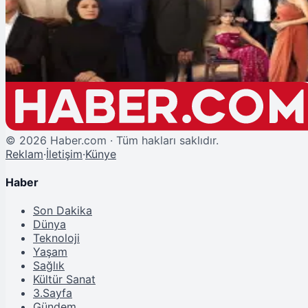
Kızılcık Şerbeti'nden Kızıl Goncalar'a Transfer Oldu!
©
2026
Haber.com · Tüm hakları saklıdır.
Reklam
·
İletişim
·
Künye
Haber
Son Dakika
Dünya
Teknoloji
Yaşam
Sağlık
Kültür Sanat
3.Sayfa
Gündem