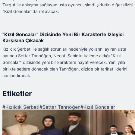
Turgut ile anlaşma sağlayan usta oyuncu, şimdi şirketin diğer dizisi
"Kızıl Goncalar"da rol alacak.
"Kızıl Goncalar" Dizisinde Yeni Bir Karakterle İzleyici
Karşısına Çıkacak
Kızılcık Şerbeti ile sağlık sorunları nedeniyle yollarını ayıran usta
oyuncu Settar Tanrıöğen, Necati Şahin'in kaleme aldığı "Kızıl
Goncalar" dizisinde yeni bir karaktere hayat verecek. Yeni yılla
birlikte setlere dönecek olan Tanrıöğen, dizide bir tarikat liderini
canlandıracak.
Etiketler
#
Kızılcık Şerbeti
#
Settar Tanrıöğen
#
Kızıl Goncalar
Şu An Okunan