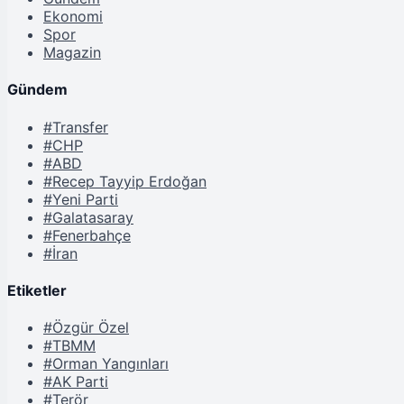
Ekonomi
Spor
Magazin
Gündem
#Transfer
#CHP
#ABD
#Recep Tayyip Erdoğan
#Yeni Parti
#Galatasaray
#Fenerbahçe
#İran
Etiketler
#Özgür Özel
#TBMM
#Orman Yangınları
#AK Parti
#Terör