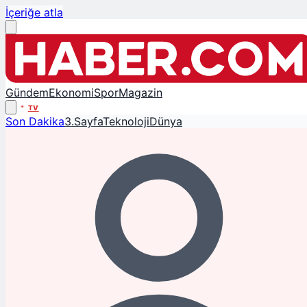
İçeriğe atla
Gündem
Ekonomi
Spor
Magazin
TV
Son Dakika
3.Sayfa
Teknoloji
Dünya