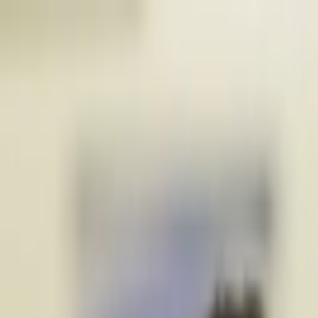
İçeriğe atla
Gündem
Ekonomi
Spor
Magazin
TV
Son Dakika
Teknoloji
Yaşam
Sağlık
3.Sayfa
Dünya
Kültür Sana