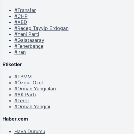
#Transfer
#CHP
#ABD
#Recep Tayyip Erdoğan
#Yeni Parti
#Galatasaray
#Fenerbahçe
#İran
Etiketler
#TBMM
#Özgür Özel
#Orman Yangınları
#AK Parti
#Terör
#Orman Yangını
Haber.com
Hava Durumu