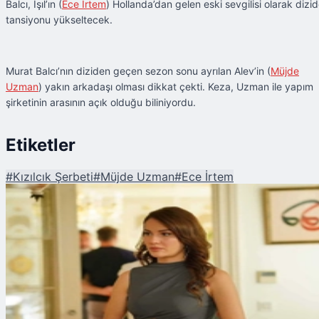
Balcı, Işıl’ın (
Ece İrtem
) Hollanda’dan gelen eski sevgilisi olarak dizi
tansiyonu yükseltecek.
Murat Balcı’nın diziden geçen sezon sonu ayrılan Alev’in (
Müjde
Uzman
) yakın arkadaşı olması dikkat çekti. Keza, Uzman ile yapım
şirketinin arasının açık olduğu biliniyordu.
Etiketler
#
Kızılcık Şerbeti
#
Müjde Uzman
#
Ece İrtem
Şu An Okunan
Kızılcık Şerbeti Işıl'ın Sevgilisi Leo Geliyor! Murat Balcı Diziye Konuk Oluyor