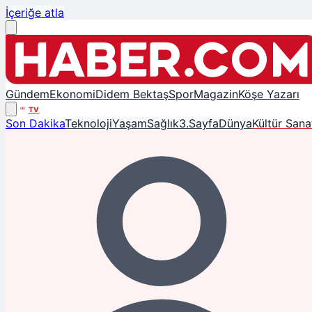
İçeriğe atla
Gündem
Ekonomi
Didem Bektaş
Spor
Magazin
Köşe Yazarı
TV
Son Dakika
Teknoloji
Yaşam
Sağlık
3.Sayfa
Dünya
Kültür Sana