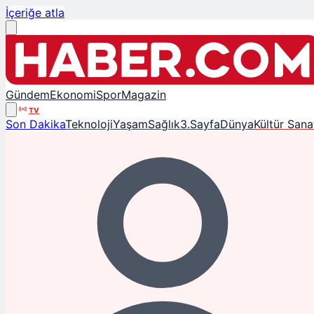
İçeriğe atla
Gündem
Ekonomi
Spor
Magazin
TV
Son Dakika
Teknoloji
Yaşam
Sağlık
3.Sayfa
Dünya
Kültür Sana