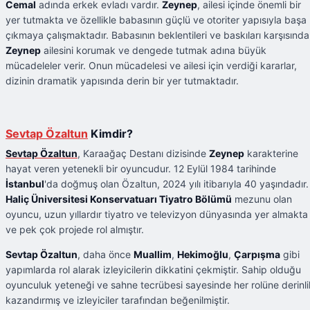
Cemal
adında erkek evladı vardır.
Zeynep
, ailesi içinde önemli bir
yer tutmakta ve özellikle babasının güçlü ve otoriter yapısıyla başa
çıkmaya çalışmaktadır. Babasının beklentileri ve baskıları karşısında
Zeynep
ailesini korumak ve dengede tutmak adına büyük
mücadeleler verir. Onun mücadelesi ve ailesi için verdiği kararlar,
dizinin dramatik yapısında derin bir yer tutmaktadır.
Sevtap Özaltun
Kimdir?
Sevtap Özaltun
, Karaağaç Destanı dizisinde
Zeynep
karakterine
hayat veren yetenekli bir oyuncudur. 12 Eylül 1984 tarihinde
İstanbul
'da doğmuş olan Özaltun, 2024 yılı itibarıyla 40 yaşındadır.
Haliç Üniversitesi Konservatuarı Tiyatro Bölümü
mezunu olan
oyuncu, uzun yıllardır tiyatro ve televizyon dünyasında yer almakta
ve pek çok projede rol almıştır.
Sevtap Özaltun
, daha önce
Muallim
,
Hekimoğlu
,
Çarpışma
gibi
yapımlarda rol alarak izleyicilerin dikkatini çekmiştir. Sahip olduğu
oyunculuk yeteneği ve sahne tecrübesi sayesinde her rolüne derinli
kazandırmış ve izleyiciler tarafından beğenilmiştir.