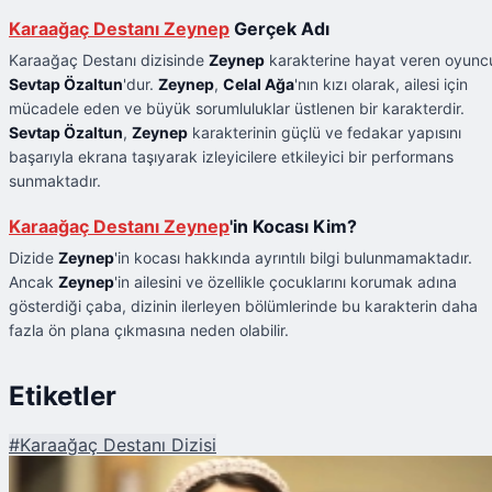
Karaağaç Destanı Zeynep
Gerçek Adı
Karaağaç Destanı dizisinde
Zeynep
karakterine hayat veren oyunc
Sevtap Özaltun
'dur.
Zeynep
,
Celal Ağa
'nın kızı olarak, ailesi için
mücadele eden ve büyük sorumluluklar üstlenen bir karakterdir.
Sevtap Özaltun
,
Zeynep
karakterinin güçlü ve fedakar yapısını
başarıyla ekrana taşıyarak izleyicilere etkileyici bir performans
sunmaktadır.
Karaağaç Destanı Zeynep
'in Kocası Kim?
Dizide
Zeynep
'in kocası hakkında ayrıntılı bilgi bulunmamaktadır.
Ancak
Zeynep
'in ailesini ve özellikle çocuklarını korumak adına
gösterdiği çaba, dizinin ilerleyen bölümlerinde bu karakterin daha
fazla ön plana çıkmasına neden olabilir.
Etiketler
#
Karaağaç Destanı Dizisi