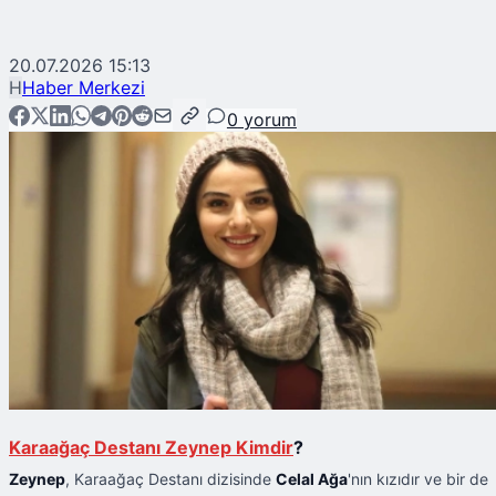
20.07.2026 15:13
H
Haber Merkezi
0
yorum
Karaağaç Destanı Zeynep Kimdir
?
Zeynep
, Karaağaç Destanı dizisinde
Celal Ağa
'nın kızıdır ve bir de