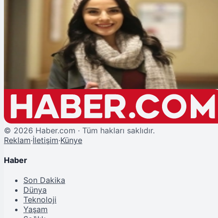
Şu An Okunan
Karaağaç Destanı Zeynep Kimdir? Sevtap Özaltun'un Karaağaç Destanı
Dizisindeki Rolü ve Hayatı
©
2026
Haber.com · Tüm hakları saklıdır.
Reklam
·
İletişim
·
Künye
Haber
Son Dakika
Dünya
Teknoloji
Yaşam