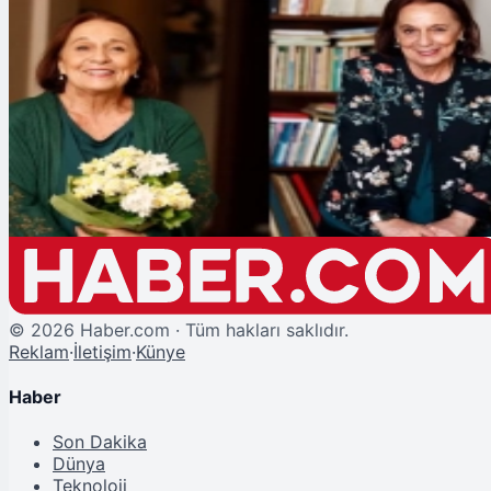
Şu An Okunan
Karaağaç Destanı Paşa Kadın Kimdir? Ayten Uncuoğlu'nun Karaağaç
Destanı Dizisindeki Rolü ve Hayatı
©
2026
Haber.com · Tüm hakları saklıdır.
Reklam
·
İletişim
·
Künye
Haber
Son Dakika
Dünya
Teknoloji