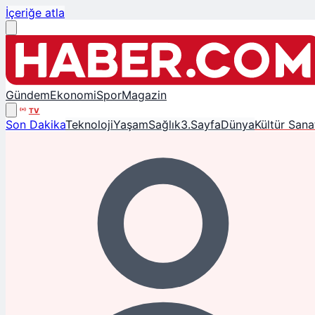
İçeriğe atla
Gündem
Ekonomi
Spor
Magazin
TV
Son Dakika
Teknoloji
Yaşam
Sağlık
3.Sayfa
Dünya
Kültür Sana