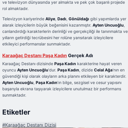
ve televizyon dünyasında yer almakta ve pek çok başarılı projede
rol almaktadır.
Televizyon kariyerinde
Aliye
,
Dadı
,
Gönüldağı
gibi yapımlarda yer
alarak izleyicilerin büyük beğenisini kazanmıştır.
Ayten Uncuoğlu
,
canlandırdığı karakterlerin derinliği ve gerçekçiliği ile tanınmakta ve
yılların getirdiği tecrübesini her rolüne yansıtarak izleyicilere
etkileyici performanslar sunmaktadır.
Karaağaç Destanı Paşa Kadın
Gerçek Adı
Karaağaç Destanı dizisinde
Paşa Kadın
karakterine hayat veren
oyuncu
Ayten Uncuoğlu
'dur.
Paşa Kadın
, dizide
Celal Ağa
'nın en
güvendiği kişi olarak olayların arka planını etkileyen bir karakterdir.
Ayten Uncuoğlu
,
Paşa Kadın
'ın bilge, sezgisel ve cesur yapısını
başarıyla ekrana taşıyarak izleyicilere unutulmaz bir performans
sunmaktadır.
Etiketler
#
Karaağaç Destanı Dizisi