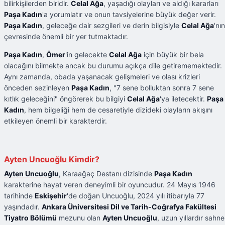
bilirkişilerden biridir.
Celal Ağa
, yaşadığı olayları ve aldığı kararları
Paşa Kadın
'a yorumlatır ve onun tavsiyelerine büyük değer verir.
Paşa Kadın
, geleceğe dair sezgileri ve derin bilgisiyle
Celal Ağa
'nın
çevresinde önemli bir yer tutmaktadır.
Paşa Kadın
,
Ömer
'in gelecekte
Celal Ağa
için büyük bir bela
olacağını bilmekte ancak bu durumu açıkça dile getirememektedir.
Aynı zamanda, obada yaşanacak gelişmeleri ve olası krizleri
önceden sezinleyen
Paşa Kadın
, "7 sene bolluktan sonra 7 sene
kıtlık geleceğini" öngörerek bu bilgiyi
Celal Ağa
'ya iletecektir.
Paşa
Kadın
, hem bilgeliği hem de cesaretiyle dizideki olayların akışını
etkileyen önemli bir karakterdir.
Ayten Uncuoğlu Kimdir?
Ayten Uncuoğlu
, Karaağaç Destanı dizisinde
Paşa Kadın
karakterine hayat veren deneyimli bir oyuncudur. 24 Mayıs 1946
tarihinde
Eskişehir
'de doğan Uncuoğlu, 2024 yılı itibarıyla 77
yaşındadır.
Ankara Üniversitesi Dil ve Tarih-Coğrafya Fakültesi
Tiyatro Bölümü
mezunu olan
Ayten Uncuoğlu
, uzun yıllardır sahne