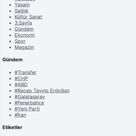
Yaşam
Sağlık
Kültür Sanat
3.Sayfa
Gündem
Ekonomi
Spor
Magazin
Gündem
#Transfer
#CHP
#ABD
#Recep Tayyip Erdoğan
#Galatasaray
#Fenerbahçe
#Yeni Parti
#İran
Etiketler