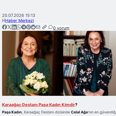
20.07.2026 15:13
H
Haber Merkezi
0
yorum
Karaağaç Destanı Paşa Kadın Kimdir
?
Paşa Kadın
, Karaağaç Destanı dizisinde
Celal Ağa
'nın en güvendiğ