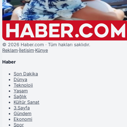
İnci Taneleri Alişan Kimdir? Alaz Demir’in Canlandırdığı Karakterin Hikayes
©
2026
Haber.com · Tüm hakları saklıdır.
Reklam
·
İletişim
·
Künye
Haber
Son Dakika
Dünya
Teknoloji
Yaşam
Sağlık
Kültür Sanat
3.Sayfa
Gündem
Ekonomi
Spor