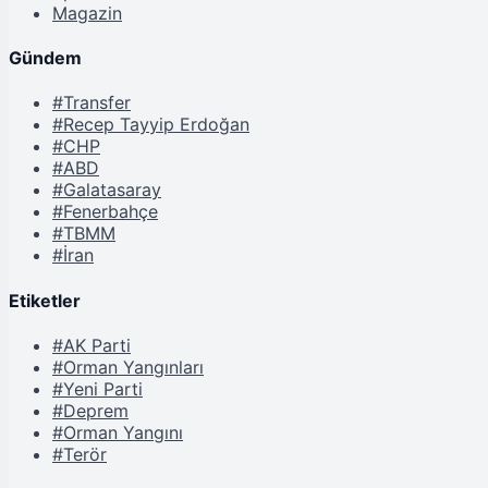
Magazin
Gündem
#Transfer
#Recep Tayyip Erdoğan
#CHP
#ABD
#Galatasaray
#Fenerbahçe
#TBMM
#İran
Etiketler
#AK Parti
#Orman Yangınları
#Yeni Parti
#Deprem
#Orman Yangını
#Terör