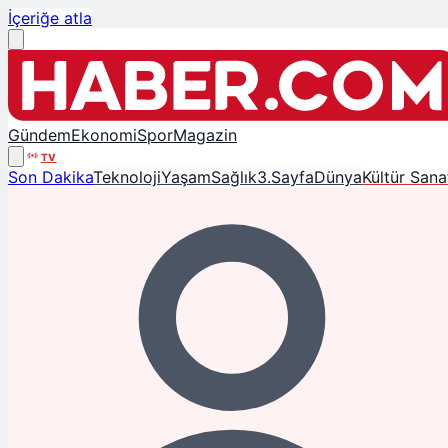
İçeriğe atla
Gündem
Ekonomi
Spor
Magazin
TV
Son Dakika
Teknoloji
Yaşam
Sağlık
3.Sayfa
Dünya
Kültür Sana