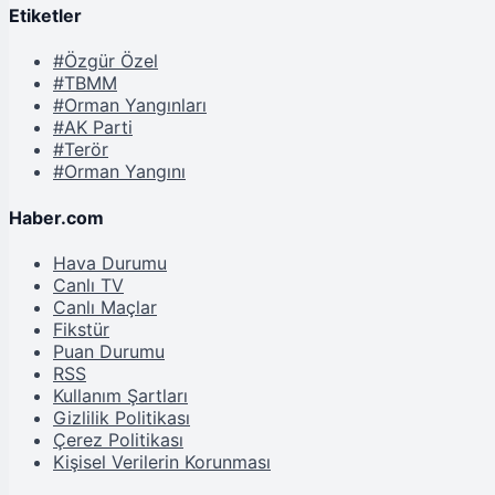
Etiketler
#Özgür Özel
#TBMM
#Orman Yangınları
#AK Parti
#Terör
#Orman Yangını
Haber.com
Hava Durumu
Canlı TV
Canlı Maçlar
Fikstür
Puan Durumu
RSS
Kullanım Şartları
Gizlilik Politikası
Çerez Politikası
Kişisel Verilerin Korunması