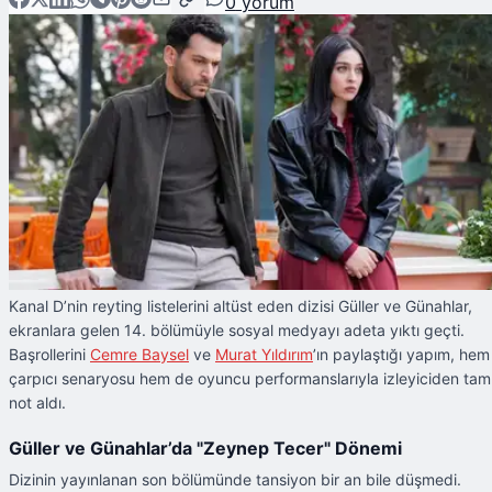
0
yorum
Kanal D’nin reyting listelerini altüst eden dizisi Güller ve Günahlar,
ekranlara gelen 14. bölümüyle sosyal medyayı adeta yıktı geçti.
Başrollerini
Cemre Baysel
ve
Murat Yıldırım
’ın paylaştığı yapım, hem
çarpıcı senaryosu hem de oyuncu performanslarıyla izleyiciden tam
not aldı.
Güller ve Günahlar’da "Zeynep Tecer" Dönemi
Dizinin yayınlanan son bölümünde tansiyon bir an bile düşmedi.