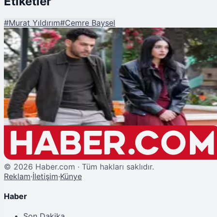
Etiketler
#
Murat Yıldırım
#
Cemre Baysel
Şu An Okunan
Güller ve Günahlar 15. Bölüm Fragmanı Yayında
©
2026
Haber.com · Tüm hakları saklıdır.
Reklam
·
İletişim
·
Künye
Haber
Son Dakika