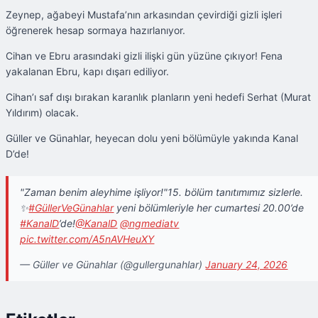
Zeynep, ağabeyi Mustafa’nın arkasından çevirdiği gizli işleri
öğrenerek hesap sormaya hazırlanıyor.
Cihan ve Ebru arasındaki gizli ilişki gün yüzüne çıkıyor! Fena
yakalanan Ebru, kapı dışarı ediliyor.
Cihan’ı saf dışı bırakan karanlık planların yeni hedefi Serhat (Murat
Yıldırım) olacak.
Güller ve Günahlar, heyecan dolu yeni bölümüyle yakında Kanal
D’de!
"Zaman benim aleyhime işliyor!"15.⁠ ⁠bölüm tanıtımımız sizlerle.
✨
#GüllerVeGünahlar
yeni bölümleriyle her cumartesi 20.00’de
#KanalD
’de!
@KanalD
@ngmediatv
pic.twitter.com/A5nAVHeuXY
— Güller ve Günahlar (@gullergunahlar)
January 24, 2026