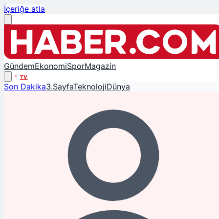
İçeriğe atla
Gündem
Ekonomi
Spor
Magazin
TV
Son Dakika
3.Sayfa
Teknoloji
Dünya