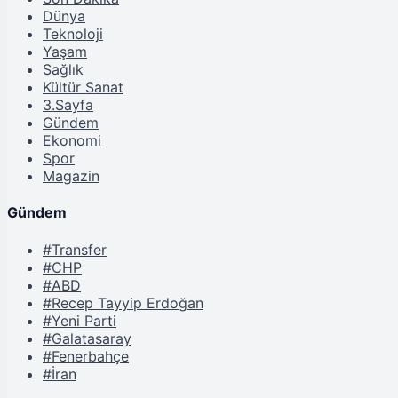
Dünya
Teknoloji
Yaşam
Sağlık
Kültür Sanat
3.Sayfa
Gündem
Ekonomi
Spor
Magazin
Gündem
#Transfer
#CHP
#ABD
#Recep Tayyip Erdoğan
#Yeni Parti
#Galatasaray
#Fenerbahçe
#İran