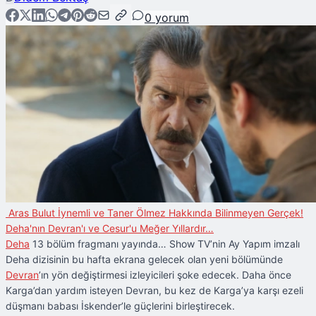
0
yorum
Aras Bulut İynemli ve Taner Ölmez Hakkında Bilinmeyen Gerçek!
Deha'nın Devran'ı ve Cesur'u Meğer Yıllardır…
Deha
13 bölüm fragmanı yayında… Show TV’nin Ay Yapım imzalı
Deha dizisinin bu hafta ekrana gelecek olan yeni bölümünde
Devran
’ın yön değiştirmesi izleyicileri şoke edecek. Daha önce
Karga’dan yardım isteyen Devran, bu kez de Karga’ya karşı ezeli
düşmanı babası İskender’le güçlerini birleştirecek.