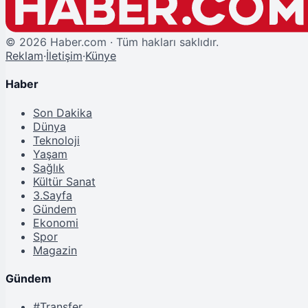
©
2026
Haber.com · Tüm hakları saklıdır.
Reklam
·
İletişim
·
Künye
Haber
Son Dakika
Dünya
Teknoloji
Yaşam
Sağlık
Kültür Sanat
3.Sayfa
Gündem
Ekonomi
Spor
Magazin
Gündem
#Transfer