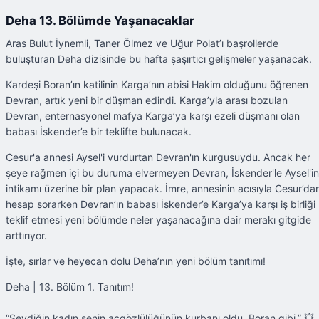
Deha 13. Bölümde Yaşanacaklar
Aras Bulut İynemli, Taner Ölmez ve Uğur Polat’ı başrollerde
buluşturan Deha dizisinde bu hafta şaşırtıcı gelişmeler yaşanacak.
Kardeşi Boran’ın katilinin Karga’nın abisi Hakim olduğunu öğrenen
Devran, artık yeni bir düşman edindi. Karga’yla arası bozulan
Devran, enternasyonel mafya Karga’ya karşı ezeli düşmanı olan
babası İskender’e bir teklifte bulunacak.
Cesur'a annesi Aysel'i vurdurtan Devran'ın kurgusuydu. Ancak her
şeye rağmen içi bu duruma elvermeyen Devran, İskender'le Aysel'in
intikamı üzerine bir plan yapacak. İmre, annesinin acısıyla Cesur’da
hesap sorarken Devran’ın babası İskender’e Karga’ya karşı iş birliği
teklif etmesi yeni bölümde neler yaşanacağına dair merakı gitgide
arttırıyor.
İşte, sırlar ve heyecan dolu Deha’nın yeni bölüm tanıtımı!
Deha | 13. Bölüm 1. Tanıtım!
“Sevdiğin kadın senin açgözlülüğünün kurbanı oldu, Boran gibi.” 💥