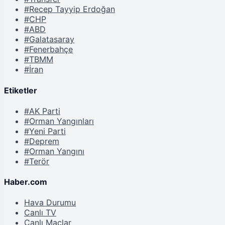
#Recep Tayyip Erdoğan
#CHP
#ABD
#Galatasaray
#Fenerbahçe
#TBMM
#İran
Etiketler
#AK Parti
#Orman Yangınları
#Yeni Parti
#Deprem
#Orman Yangını
#Terör
Haber.com
Hava Durumu
Canlı TV
Canlı Maçlar