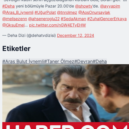
#Deha
yeni bölümüyle Pazar 20.00’de
@showtv
’de.
@ayyapim
@Aras_B_iynemli
#UğurPolat
@tnrolmez
@AosOnursaylak
@melisezenn
@ahseneroglu22
#SedaAkman
#ZuhalGencerErkaya
@GksuEmel
…
pic.twitter.com/nGW4ETyEHW
— Deha Dizi (@dehatvdizisi)
December 12, 2024
Etiketler
#
Aras Bulut İynemli
#
Taner Ölmez
#
Devran
#
Deha
Şu An Okunan
Deha’da Akıl Oyunları: Devran ile İskender, Karga'ya Karşı!