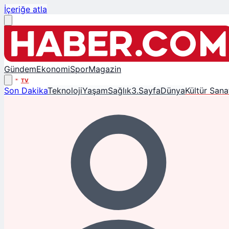
İçeriğe atla
Gündem
Ekonomi
Spor
Magazin
TV
Son Dakika
Teknoloji
Yaşam
Sağlık
3.Sayfa
Dünya
Kültür Sana