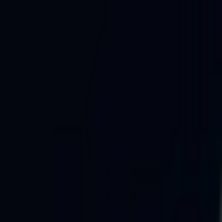
İçeriğe atla
Gündem
Ekonomi
Didem Bektaş
Spor
Magazin
Köşe Yazarı
TV
Son Dakika
Teknoloji
Yaşam
Sağlık
3.Sayfa
Dünya
Kültür Sana