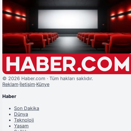
Şu An Okunan
Bu Hafta Vizyonda 8 Yeni Film Var
©
2026
Haber.com · Tüm hakları saklıdır.
Reklam
·
İletişim
·
Künye
Haber
Son Dakika
Dünya
Teknoloji
Yaşam