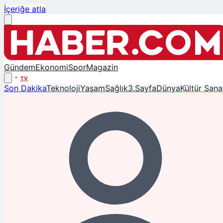
İçeriğe atla
Gündem
Ekonomi
Spor
Magazin
TV
Son Dakika
Teknoloji
Yaşam
Sağlık
3.Sayfa
Dünya
Kültür Sana