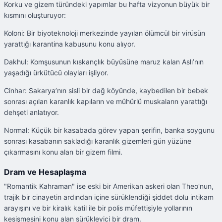
Korku ve gizem türündeki yapımlar bu hafta vizyonun büyük bir
kısmını oluşturuyor:
Koloni: Bir biyoteknoloji merkezinde yayılan ölümcül bir virüsün
yarattığı karantina kabusunu konu alıyor.
Dakhul: Komşusunun kıskançlık büyüsüne maruz kalan Aslı’nın
yaşadığı ürkütücü olayları işliyor.
Cinhar: Sakarya’nın sisli bir dağ köyünde, kaybedilen bir bebek
sonrası açılan karanlık kapıların ve mühürlü muskaların yarattığı
dehşeti anlatıyor.
Normal: Küçük bir kasabada görev yapan şerifin, banka soygunu
sonrası kasabanın sakladığı karanlık gizemleri gün yüzüne
çıkarmasını konu alan bir gizem filmi.
Dram ve Hesaplaşma
"Romantik Kahraman" ise eski bir Amerikan askeri olan Theo'nun,
trajik bir cinayetin ardından içine sürüklendiği şiddet dolu intikam
arayışını ve bir kiralık katil ile bir polis müfettişiyle yollarının
kesişmesini konu alan sürükleyici bir dram.