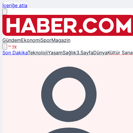
İçeriğe atla
Gündem
Ekonomi
Spor
Magazin
TV
Son Dakika
Teknoloji
Yaşam
Sağlık
3.Sayfa
Dünya
Kültür Sana