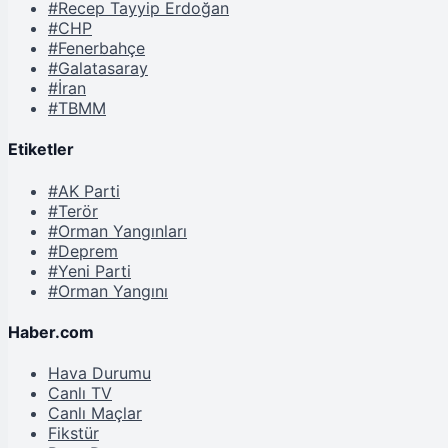
#Recep Tayyip Erdoğan
#CHP
#Fenerbahçe
#Galatasaray
#İran
#TBMM
Etiketler
#AK Parti
#Terör
#Orman Yangınları
#Deprem
#Yeni Parti
#Orman Yangını
Haber.com
Hava Durumu
Canlı TV
Canlı Maçlar
Fikstür