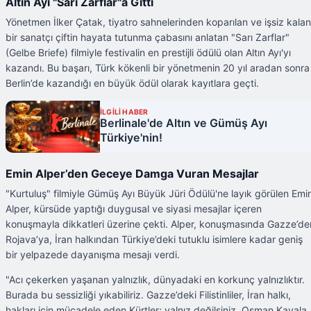
Altın Ayı "Sarı Zarflar"a Gitti
Yönetmen İlker Çatak, tiyatro sahnelerinden koparılan ve işsiz kalan
bir sanatçı çiftin hayata tutunma çabasını anlatan "Sarı Zarflar"
(Gelbe Briefe) filmiyle festivalin en prestijli ödülü olan Altın Ayı'yı
kazandı. Bu başarı, Türk kökenli bir yönetmenin 20 yıl aradan sonra
Berlin’de kazandığı en büyük ödül olarak kayıtlara geçti.
İLGİLİ HABER
Berlinale'de Altın ve Gümüş Ayı
Türkiye'nin!
Emin Alper’den Geceye Damga Vuran Mesajlar
"Kurtuluş" filmiyle Gümüş Ayı Büyük Jüri Ödülü'ne layık görülen Emi
Alper, kürsüde yaptığı duygusal ve siyasi mesajlar içeren
konuşmayla dikkatleri üzerine çekti. Alper, konuşmasında Gazze’de
Rojava’ya, İran halkından Türkiye’deki tutuklu isimlere kadar geniş
bir yelpazede dayanışma mesajı verdi.
"Acı çekerken yaşanan yalnızlık, dünyadaki en korkunç yalnızlıktır.
Burada bu sessizliği yıkabiliriz. Gazze’deki Filistinliler, İran halkı,
hakları için mücadele eden Kürtler; yalnız değilsiniz. Osman Kavala,