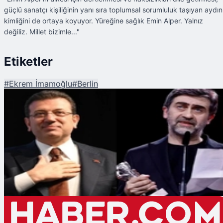
güçlü sanatçı kişiliğinin yanı sıra toplumsal sorumluluk taşıyan aydın
kimliğini de ortaya koyuyor. Yüreğine sağlık Emin Alper. Yalnız
değiliz. Millet bizimle..."
Etiketler
#
Ekrem İmamoğlu
#
Berlin
Şu An Okunan
Berlin'de Ödül Alan Emin Alper'in "Yalnız Değilsiniz" Konuşmasına
İmamoğlu'ndan Duygusal Yanıt!