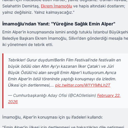
Selahattin Demirtaş,
Ekrem İmamoğlu
ve hapis altındaki dostlarım;
yalnız değilsiniz. Yalnız kalmayacağız."
İmamoğlu'ndan Yanıt: "Yüreğine Sağlık Emin Alper"
Emin Alper’in konuşmasında ismini andığı tutuklu İstanbul Büyükşehi
Belediye Başkanı Ekrem İmamoğlu, Silivri’den gönderdiği mesajla he
iki yönetmeni de tebrik etti.
Tebrikler! Gurur duydum!Berlin Film Festivali’nde festivalin en
büyük ödülü olan Altın Ayı'yı kazanan İlker Çatak’ı ve Jüri
Büyük Ödülü’nü alan sevgili Emin Alper’i kutluyorum.Ayrıca
Emin Alper’in ödül töreninde yaptığı konuşmayı da izledim.
Ülkesi için dertlenmesi,…
pic.twitter.com/W1YYMhLh2T
— Cumhurbaşkanlığı Aday Ofisi (@CAOIletisim)
February 22,
2026
İmamoğlu, Alper’in konuşması için şu ifadeleri kullandı:
"Emin Alper’in ülkesi için dertlenmesi ve haksızlıkları dile getirmesi,