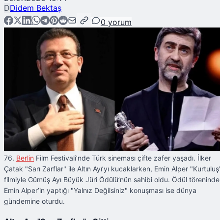
D
Didem Bektaş
0
yorum
76.
Berlin
Film Festivali’nde Türk sineması çifte zafer yaşadı. İlker
Çatak "Sarı Zarflar" ile Altın Ayı’yı kucaklarken, Emin Alper "Kurtuluş
filmiyle Gümüş Ayı Büyük Jüri Ödülü’nün sahibi oldu. Ödül töreninde
Emin Alper’in yaptığı "Yalnız Değilsiniz" konuşması ise dünya
gündemine oturdu.