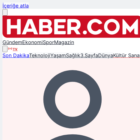
İçeriğe atla
Gündem
Ekonomi
Spor
Magazin
TV
Son Dakika
Teknoloji
Yaşam
Sağlık
3.Sayfa
Dünya
Kültür Sana