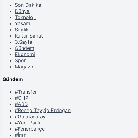
Son Dakika
Dünya
Teknoloji
Yaşam
Sağlık
Kültür Sanat
3.Sayfa
Gündem
Ekonomi
Spor
Magazin
Gündem
#Transfer
#CHP
#ABD
#Recep Tayyip Erdoğan
#Galatasaray
#Yeni Parti
#Fenerbahçe
#İran