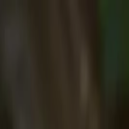
İçeriğe atla
Gündem
Ekonomi
Spor
Magazin
TV
Son Dakika
Teknoloji
Yaşam
Sağlık
3.Sayfa
Dünya
Kültür Sana