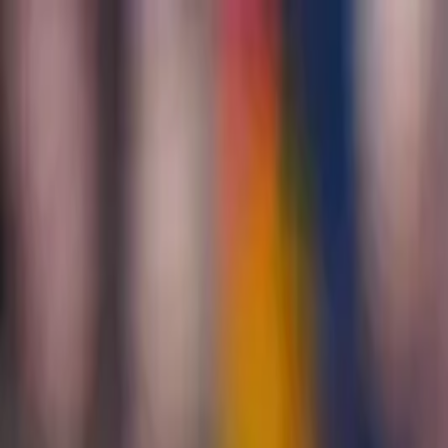
İçeriğe atla
Gündem
Ekonomi
Spor
Magazin
TV
Son Dakika
Teknoloji
Yaşam
Sağlık
3.Sayfa
Dünya
Kültür Sana