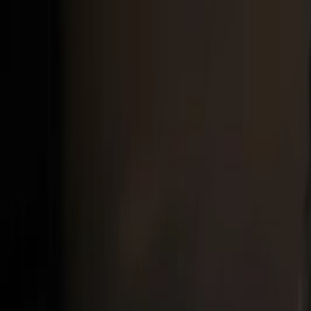
İçeriğe atla
Gündem
Ekonomi
Didem Bektaş
Spor
Magazin
Köşe Yazarı
TV
Son Dakika
Teknoloji
Yaşam
Sağlık
3.Sayfa
Dünya
Kültür Sana