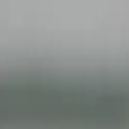
İçeriğe atla
Gündem
Ekonomi
Spor
Magazin
TV
Son Dakika
Teknoloji
Yaşam
Sağlık
3.Sayfa
Dünya
Kültür Sana