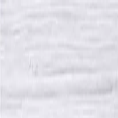
İçeriğe atla
Gündem
Ekonomi
Spor
Magazin
TV
Son Dakika
Teknoloji
Yaşam
Sağlık
3.Sayfa
Dünya
Kültür Sana