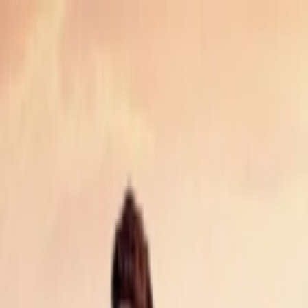
İçeriğe atla
Gündem
Ekonomi
Spor
Magazin
TV
Son Dakika
Teknoloji
Yaşam
Sağlık
3.Sayfa
Dünya
Kültür Sana