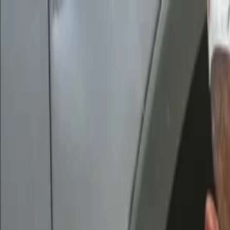
İçeriğe atla
Gündem
Ekonomi
Spor
Magazin
TV
Son Dakika
Teknoloji
Yaşam
Sağlık
3.Sayfa
Dünya
Kültür Sana