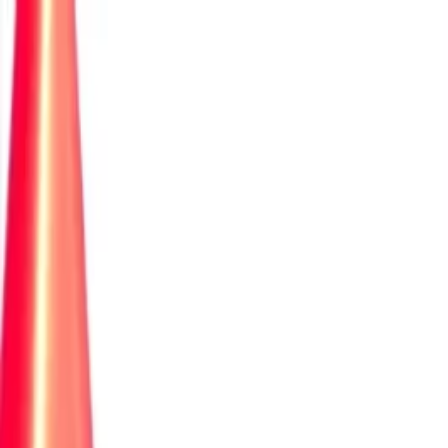
İçeriğe atla
Gündem
Ekonomi
Spor
Magazin
TV
Son Dakika
Teknoloji
Yaşam
Sağlık
3.Sayfa
Dünya
Kültür Sana