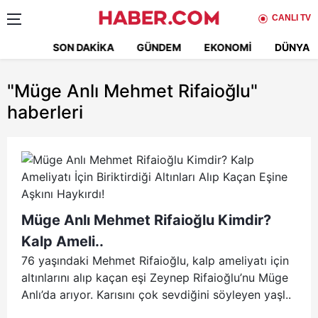
CANLI TV
SON DAKIKA
GÜNDEM
EKONOMI
DÜNYA
"Müge Anlı Mehmet Rifaioğlu"
haberleri
Müge Anlı Mehmet Rifaioğlu Kimdir?
Kalp Ameli..
76 yaşındaki Mehmet Rifaioğlu, kalp ameliyatı için
altınlarını alıp kaçan eşi Zeynep Rifaioğlu’nu Müge
Anlı’da arıyor. Karısını çok sevdiğini söyleyen yaşl..