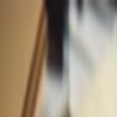
İçeriğe atla
Gündem
Ekonomi
Spor
Magazin
TV
Son Dakika
Teknoloji
Yaşam
Sağlık
3.Sayfa
Dünya
Kültür Sana