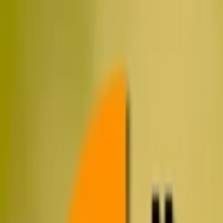
İçeriğe atla
Gündem
Ekonomi
Spor
Magazin
TV
Son Dakika
Teknoloji
Yaşam
Sağlık
3.Sayfa
Dünya
Kültür Sana