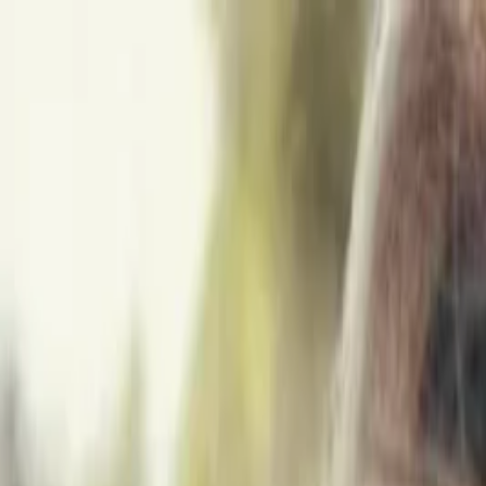
İçeriğe atla
Gündem
Ekonomi
Spor
Magazin
TV
Son Dakika
3.Sayfa
Teknoloji
Dünya