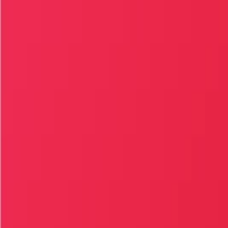
İçeriğe atla
Gündem
Ekonomi
Spor
Magazin
TV
Son Dakika
Teknoloji
Yaşam
Sağlık
3.Sayfa
Dünya
Kültür Sana