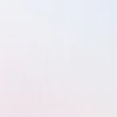
İçeriğe atla
Gündem
Ekonomi
Spor
Magazin
TV
Son Dakika
Teknoloji
Yaşam
Sağlık
3.Sayfa
Dünya
Kültür Sana