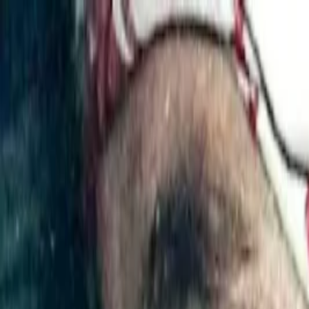
İçeriğe atla
Gündem
Ekonomi
Spor
Magazin
TV
Son Dakika
Teknoloji
Yaşam
Sağlık
3.Sayfa
Dünya
Kültür Sana