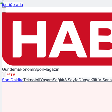
İçeriğe atla
Gündem
Ekonomi
Spor
Magazin
TV
Son Dakika
Teknoloji
Yaşam
Sağlık
3.Sayfa
Dünya
Kültür Sana