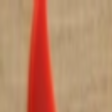
İçeriğe atla
Gündem
Ekonomi
Spor
Magazin
TV
Son Dakika
Teknoloji
Yaşam
Sağlık
3.Sayfa
Dünya
Kültür Sana