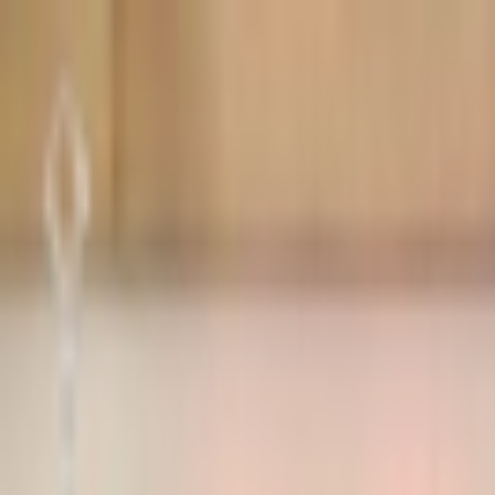
İçeriğe atla
Gündem
Ekonomi
Spor
Magazin
TV
Son Dakika
Teknoloji
Yaşam
Sağlık
3.Sayfa
Dünya
Kültür Sana