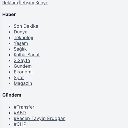
Reklam
·
İletişim
·
Künye
Haber
Son Dakika
Dünya
Teknoloji
Yaşam
Sağlık
Kültür Sanat
3.Sayfa
Gündem
Ekonomi
Spor
Magazin
Gündem
#Transfer
#ABD
#Recep Tayyip Erdoğan
#CHP