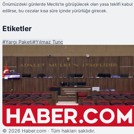
Önümüzdeki günlerde Meclis’te görüşülecek olan yasa teklifi kabul
edilirse, bu cezalar kısa süre içinde yürürlüğe girecek.
Etiketler
#
Yargı Paketi
#
Yılmaz Tunç
Şu An Okunan
Yeni Yargı Paketiyle Ağır Cezalar Yolda
©
2026
Haber.com · Tüm hakları saklıdır.