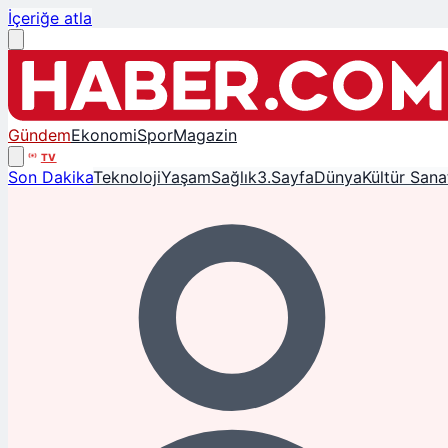
İçeriğe atla
Gündem
Ekonomi
Spor
Magazin
TV
Son Dakika
Teknoloji
Yaşam
Sağlık
3.Sayfa
Dünya
Kültür Sana